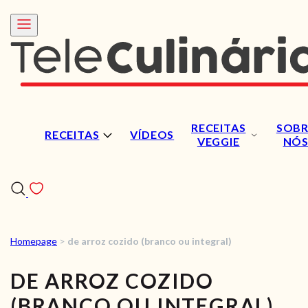
RECEITAS
SOBR
RECEITAS
VÍDEOS
VEGGIE
NÓ
Homepage
>
de arroz cozido (branco ou integral)
RECEITAS
DE ARROZ COZIDO
VÍDEOS
(BRANCO OU INTEGRAL)