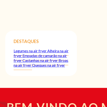
DESTAQUES
Legumes na air fryer
Alheira na air
fryer
Empadas de camarão na air
fryer
Castanhas na air fryer
Broas
na air fryer
Queques na air fryer