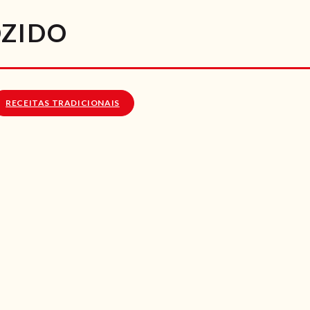
RECEITAS
OZIDO
VÍDEOS
RECEITAS VEGGIE
RECEITAS TRADICIONAIS
SOBRE NÓS
LOJA ONLINE
BLOG