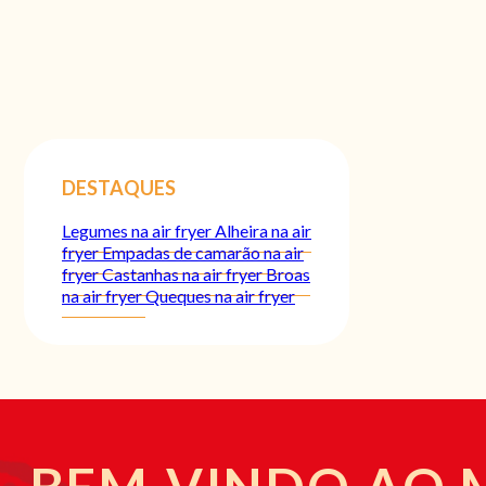
DESTAQUES
Legumes na air fryer
Alheira na air
fryer
Empadas de camarão na air
fryer
Castanhas na air fryer
Broas
na air fryer
Queques na air fryer