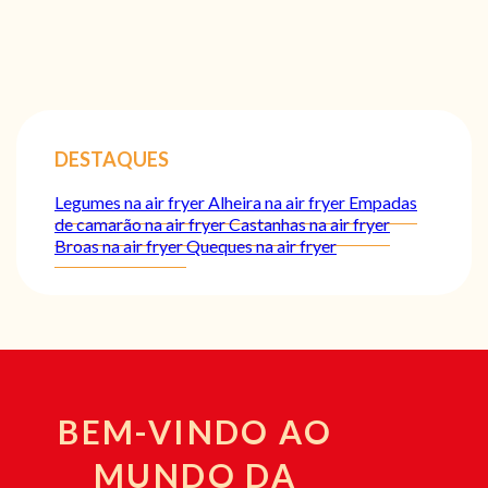
DESTAQUES
Legumes na air fryer
Alheira na air fryer
Empadas
de camarão na air fryer
Castanhas na air fryer
Broas na air fryer
Queques na air fryer
BEM-VINDO AO
MUNDO DA