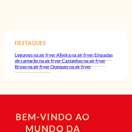
DESTAQUES
Legumes na air fryer
Alheira na air fryer
Empadas
de camarão na air fryer
Castanhas na air fryer
Broas na air fryer
Queques na air fryer
BEM-VINDO AO
MUNDO DA