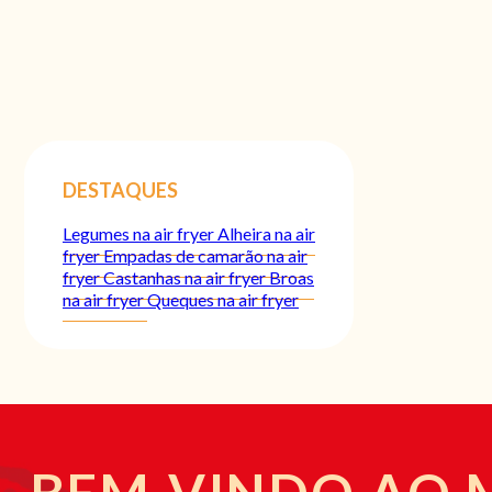
DESTAQUES
Legumes na air fryer
Alheira na air
fryer
Empadas de camarão na air
fryer
Castanhas na air fryer
Broas
na air fryer
Queques na air fryer