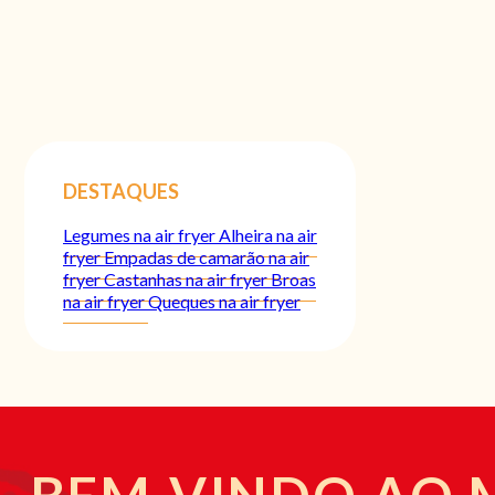
DESTAQUES
Legumes na air fryer
Alheira na air
fryer
Empadas de camarão na air
fryer
Castanhas na air fryer
Broas
na air fryer
Queques na air fryer