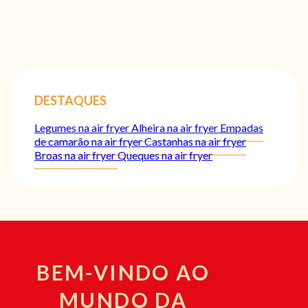
DESTAQUES
Legumes na air fryer
Alheira na air fryer
Empadas
de camarão na air fryer
Castanhas na air fryer
Broas na air fryer
Queques na air fryer
BEM-VINDO AO
MUNDO DA