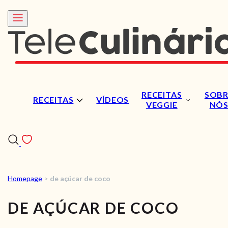
RECEITAS
SOBR
RECEITAS
VÍDEOS
VEGGIE
NÓ
Homepage
>
de açúcar de coco
RECEITAS
DE AÇÚCAR DE COCO
VÍDEOS