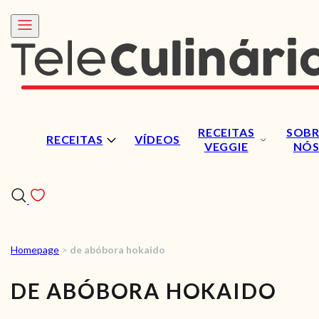
RECEITAS
SOBR
RECEITAS
VÍDEOS
VEGGIE
NÓ
Homepage
>
de abóbora hokaido
RECEITAS
DE ABÓBORA HOKAIDO
VÍDEOS