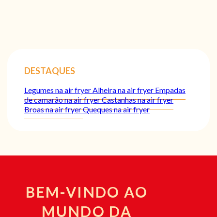
DESTAQUES
Legumes na air fryer
Alheira na air fryer
Empadas
de camarão na air fryer
Castanhas na air fryer
Broas na air fryer
Queques na air fryer
BEM-VINDO AO
MUNDO DA