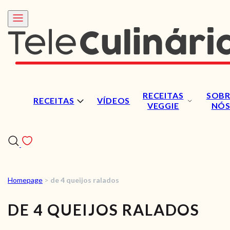
RECEITAS
SOBR
RECEITAS
VÍDEOS
VEGGIE
NÓ
Homepage
>
de 4 queijos ralados
RECEITAS
DE 4 QUEIJOS RALADOS
VÍDEOS