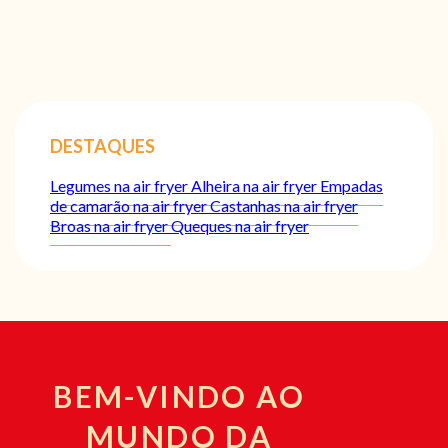
DESTAQUES
Legumes na air fryer
Alheira na air fryer
Empadas
de camarão na air fryer
Castanhas na air fryer
Broas na air fryer
Queques na air fryer
BEM-VINDO AO
MUNDO DA