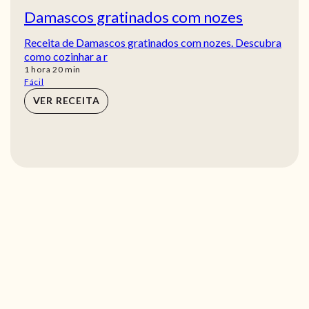
Damascos gratinados com nozes
Receita de Damascos gratinados com nozes. Descubra
como cozinhar a r
hora
min
1
hora
20
min
Fácil
VER RECEITA