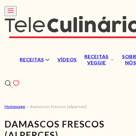
RECEITAS
SOBR
RECEITAS
VÍDEOS
VEGGIE
NÓ
Homepage
>
damascos frescos (alperces)
RECEITAS
DAMASCOS FRESCOS
VÍDEOS
(ALPERCES)