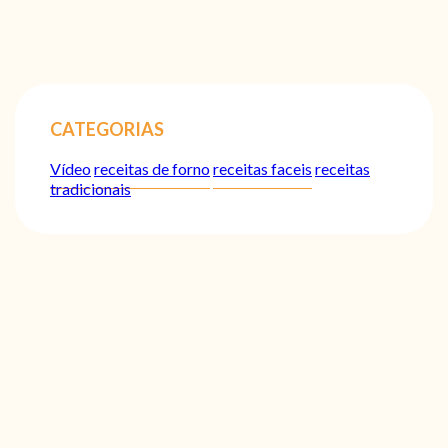
CATEGORIAS
Vídeo
receitas de forno
receitas faceis
receitas
tradicionais