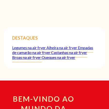
DESTAQUES
Legumes na air fryer
Alheira na air fryer
Empadas
de camarão na air fryer
Castanhas na air fryer
Broas na air fryer
Queques na air fryer
BEM-VINDO AO
MUNDO DA