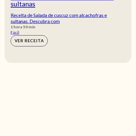
sultanas
Receita de Salada de cuscuz com alcachofras e
sultanas. Descubra com
hora
min
1
hora
50
min
Fácil
VER RECEITA