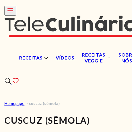
RECEITAS
SOBR
RECEITAS
VÍDEOS
VEGGIE
NÓ
Homepage
>
cuscuz (sêmola)
RECEITAS
CUSCUZ (SÊMOLA)
VÍDEOS