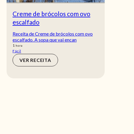
Creme de brócolos com ovo
escalfado
Receita de Creme de brócolos com ovo
escalfado. A sopa que vai encan
hora
1
hora
Fácil
VER RECEITA