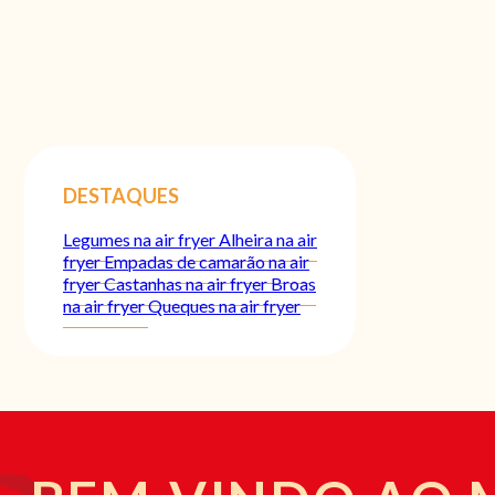
DESTAQUES
Legumes na air fryer
Alheira na air
fryer
Empadas de camarão na air
fryer
Castanhas na air fryer
Broas
na air fryer
Queques na air fryer