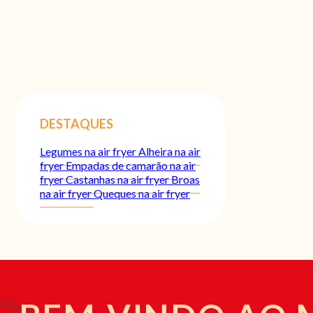
DESTAQUES
Legumes na air fryer
Alheira na air
fryer
Empadas de camarão na air
fryer
Castanhas na air fryer
Broas
na air fryer
Queques na air fryer