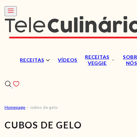
RECEITAS
SOBR
RECEITAS
VÍDEOS
VEGGIE
NÓ
Homepage
>
cubos de gelo
RECEITAS
CUBOS DE GELO
VÍDEOS