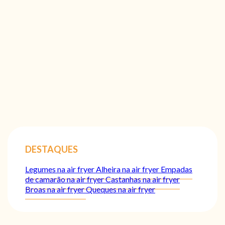
DESTAQUES
Legumes na air fryer
Alheira na air fryer
Empadas
de camarão na air fryer
Castanhas na air fryer
Broas na air fryer
Queques na air fryer