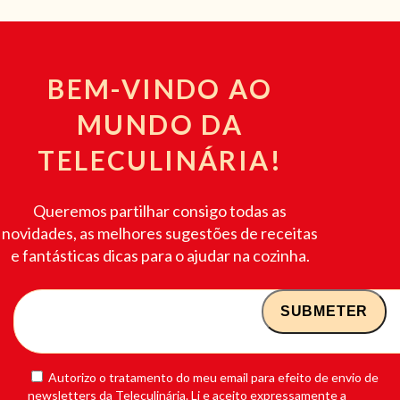
BEM-VINDO AO
MUNDO DA
TELECULINÁRIA!
Queremos partilhar consigo todas as
novidades, as melhores sugestões de receitas
e fantásticas dicas para o ajudar na cozinha.
Autorizo o tratamento do meu email para efeito de envio de
newsletters da Teleculinária. Li e aceito expressamente a