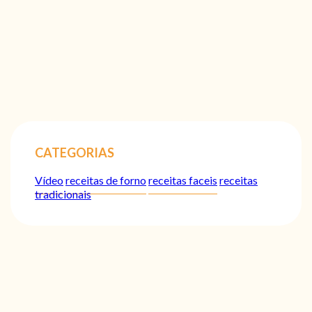
CATEGORIAS
Vídeo
receitas de forno
receitas faceis
receitas
tradicionais