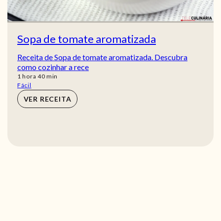
Sopa de tomate aromatizada
Receita de Sopa de tomate aromatizada. Descubra
como cozinhar a rece
hora
min
1
hora
40
min
Fácil
VER RECEITA