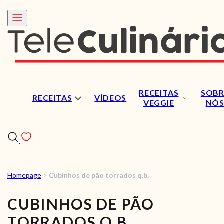
RECEITAS
SOBR
RECEITAS
VÍDEOS
VEGGIE
NÓ
Homepage
>
Cubinhos de pão torrados q.b.
RECEITAS
CUBINHOS DE PÃO
VÍDEOS
TORRADOS Q.B.