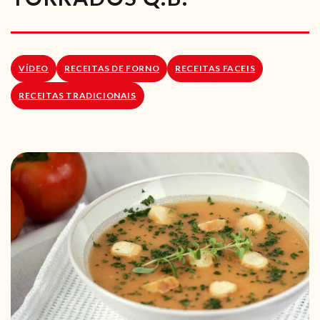
RECEITAS VEGGIE
SOBRE NÓS
VÍDEO
RECEITAS DE FORNO
RECEITAS FACEIS
LOJA ONLINE
RECEITAS TRADICIONAIS
BLOG