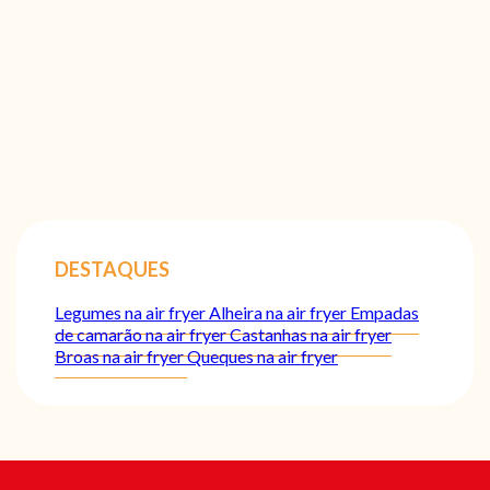
DESTAQUES
Legumes na air fryer
Alheira na air fryer
Empadas
de camarão na air fryer
Castanhas na air fryer
Broas na air fryer
Queques na air fryer