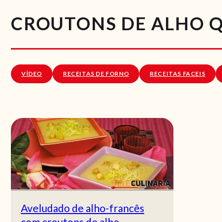
CROUTONS DE ALHO Q.
VÍDEO
RECEITAS DE FORNO
RECEITAS FACEIS
Aveludado de alho-francês
com croutons de alho