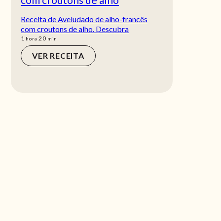
Receita de Aveludado de alho-francês
com croutons de alho. Descubra
hora
min
1
20
hora
min
VER RECEITA