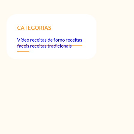
CATEGORIAS
Vídeo
receitas de forno
receitas
faceis
receitas tradicionais