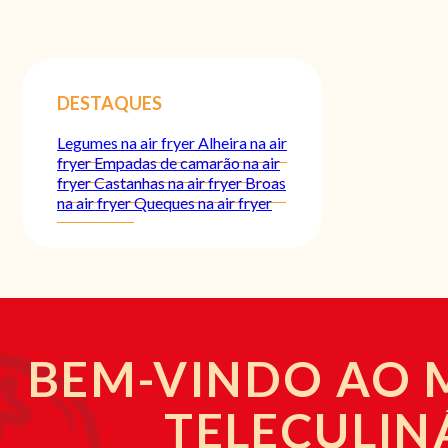
DESTAQUES
Legumes na air fryer
Alheira na air
fryer
Empadas de camarão na air
fryer
Castanhas na air fryer
Broas
na air fryer
Queques na air fryer
BEM-VINDO AO
TELECULIN