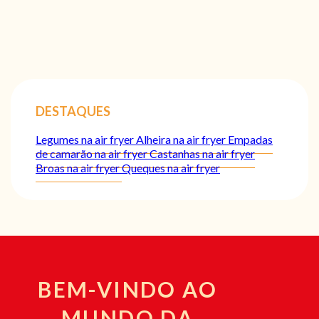
DESTAQUES
Legumes na air fryer
Alheira na air fryer
Empadas
de camarão na air fryer
Castanhas na air fryer
Broas na air fryer
Queques na air fryer
BEM-VINDO AO
MUNDO DA