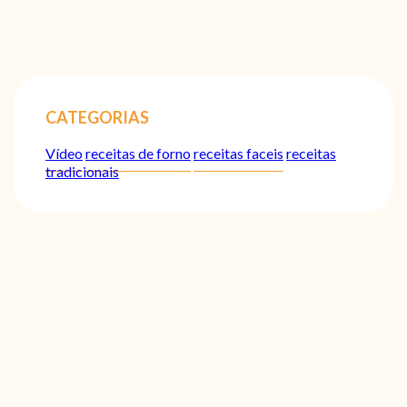
CATEGORIAS
Vídeo
receitas de forno
receitas faceis
receitas
tradicionais