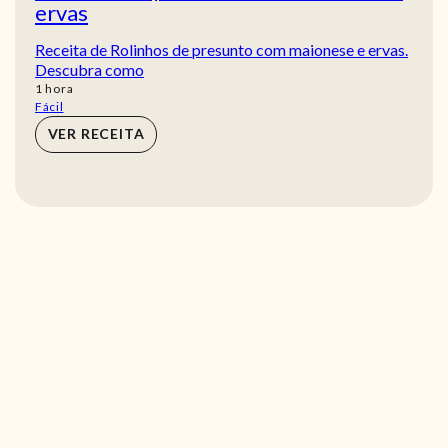
ervas
Receita de Rolinhos de presunto com maionese e ervas.
Descubra como
hora
1
hora
Fácil
VER RECEITA