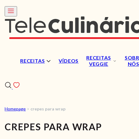
RECEITAS
SOBR
RECEITAS
VÍDEOS
VEGGIE
NÓ
Homepage
>
crepes para wrap
RECEITAS
CREPES PARA WRAP
VÍDEOS