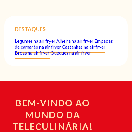
DESTAQUES
Legumes na air fryer
Alheira na air fryer
Empadas
de camarão na air fryer
Castanhas na air fryer
Broas na air fryer
Queques na air fryer
BEM-VINDO AO
MUNDO DA
TELECULINÁRIA!