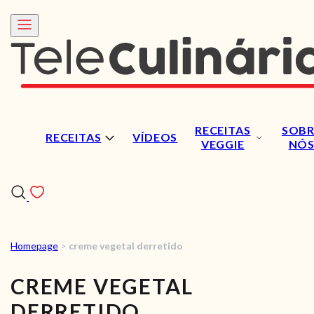
RECEITAS
SOBR
RECEITAS
VÍDEOS
VEGGIE
NÓ
Homepage
>
creme vegetal derretido
RECEITAS
CREME VEGETAL
VÍDEOS
DERRETIDO