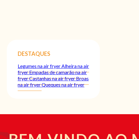
DESTAQUES
Legumes na air fryer
Alheira na air
fryer
Empadas de camarão na air
fryer
Castanhas na air fryer
Broas
na air fryer
Queques na air fryer