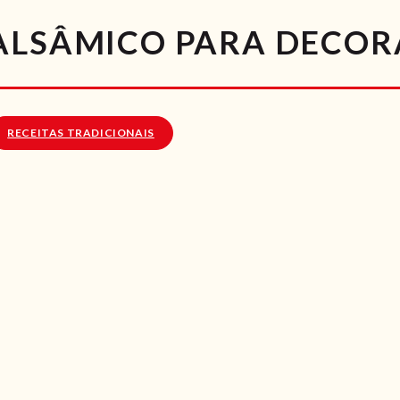
RECEITAS
ALSÂMICO PARA DECOR
VÍDEOS
RECEITAS VEGGIE
RECEITAS TRADICIONAIS
SOBRE NÓS
LOJA ONLINE
BLOG