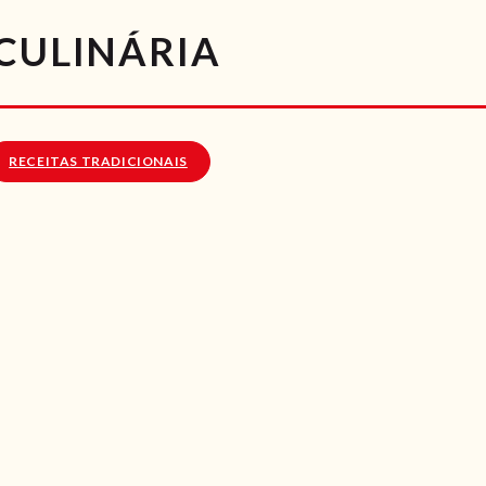
RECEITAS
 CULINÁRIA
VÍDEOS
RECEITAS VEGGIE
RECEITAS TRADICIONAIS
SOBRE NÓS
LOJA ONLINE
BLOG