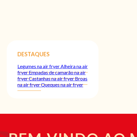
DESTAQUES
Legumes na air fryer
Alheira na air
fryer
Empadas de camarão na air
fryer
Castanhas na air fryer
Broas
na air fryer
Queques na air fryer