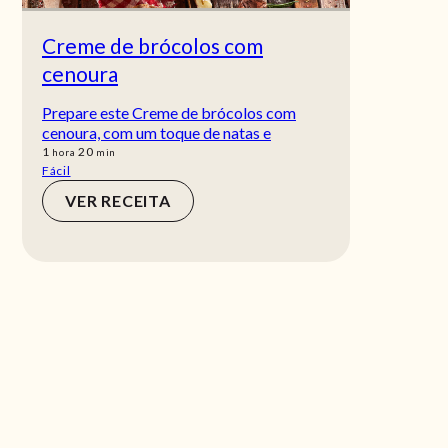
Creme de brócolos com
cenoura
Prepare este Creme de brócolos com
cenoura, com um toque de natas e
hora
min
1
20
hora
min
Fácil
VER RECEITA