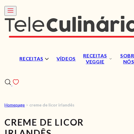
RECEITAS
SOBR
RECEITAS
VÍDEOS
VEGGIE
NÓ
Homepage
>
creme de licor irlandês
RECEITAS
CREME DE LICOR
VÍDEOS
IRLANDÊS