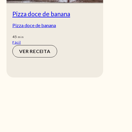
Pizza doce de banana
Pizza doce de banana
min
45
min
Fácil
VER RECEITA