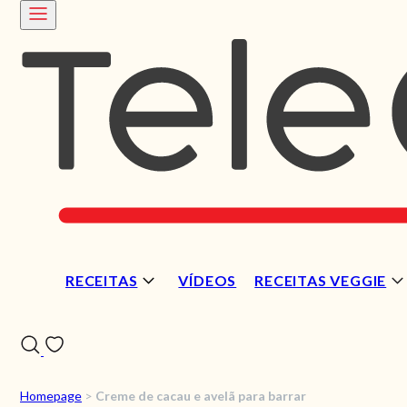
RECEITAS
VÍDEOS
RECEITAS VEGGIE
Homepage
>
Creme de cacau e avelã para barrar