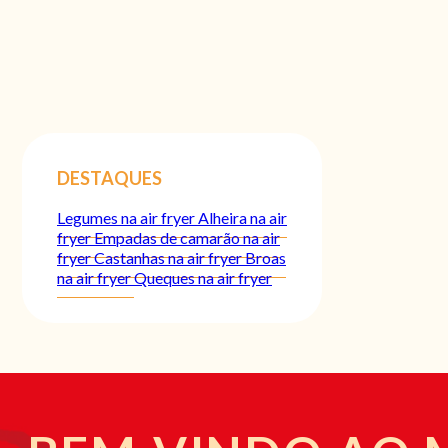
DESTAQUES
Legumes na air fryer
Alheira na air
fryer
Empadas de camarão na air
fryer
Castanhas na air fryer
Broas
na air fryer
Queques na air fryer