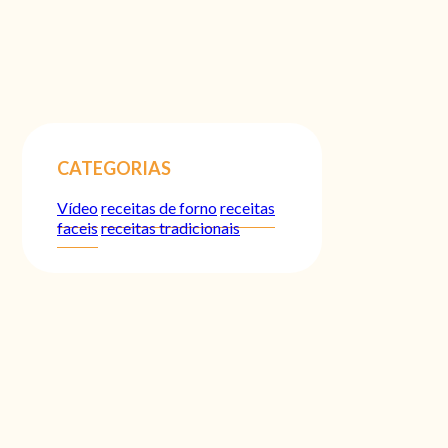
CATEGORIAS
Vídeo
receitas de forno
receitas
faceis
receitas tradicionais