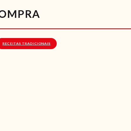
RECEITAS
COMPRA
VÍDEOS
RECEITAS VEGGIE
RECEITAS TRADICIONAIS
SOBRE NÓS
LOJA ONLINE
BLOG