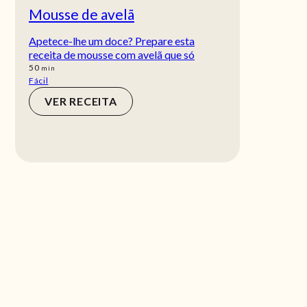
Mousse de avelã
Apetece-lhe um doce? Prepare esta
receita de mousse com avelã que só
min
50
min
Fácil
VER RECEITA