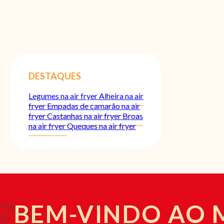
DESTAQUES
Legumes na air fryer
Alheira na air
fryer
Empadas de camarão na air
fryer
Castanhas na air fryer
Broas
na air fryer
Queques na air fryer
BEM-VINDO AO