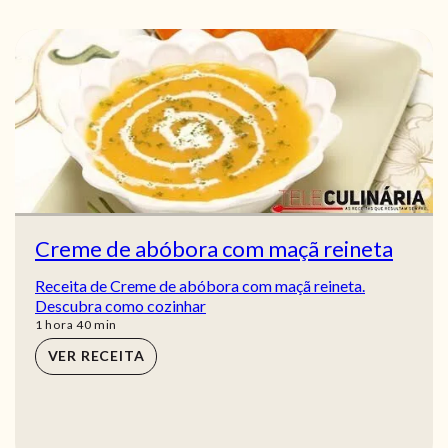
Creme de abóbora com maçã reineta
Receita de Creme de abóbora com maçã reineta.
Descubra como cozinhar
hora
min
1
hora
40
min
VER RECEITA