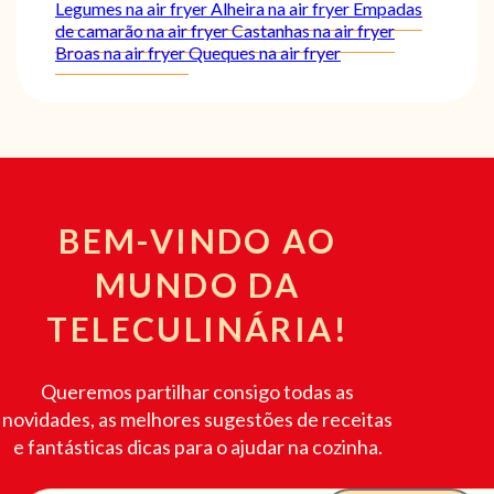
Legumes na air fryer
Alheira na air fryer
Empadas
de camarão na air fryer
Castanhas na air fryer
Broas na air fryer
Queques na air fryer
BEM-VINDO AO
MUNDO DA
TELECULINÁRIA!
Queremos partilhar consigo todas as
novidades, as melhores sugestões de receitas
e fantásticas dicas para o ajudar na cozinha.