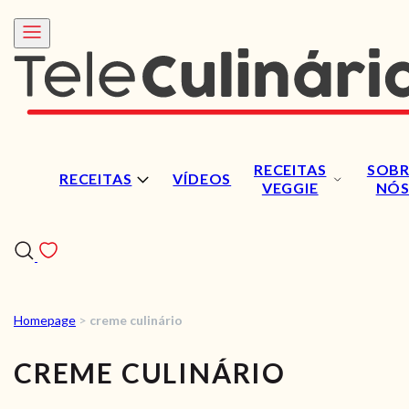
RECEITAS
SOBR
RECEITAS
VÍDEOS
VEGGIE
NÓ
Homepage
>
creme culinário
RECEITAS
CREME CULINÁRIO
VÍDEOS