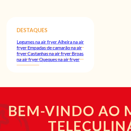
DESTAQUES
Legumes na air fryer
Alheira na air
fryer
Empadas de camarão na air
fryer
Castanhas na air fryer
Broas
na air fryer
Queques na air fryer
BEM-VINDO AO
TELECULIN