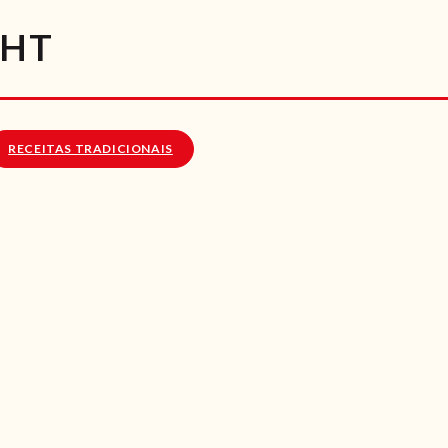
RECEITAS
GHT
VÍDEOS
RECEITAS VEGGIE
RECEITAS TRADICIONAIS
SOBRE NÓS
LOJA ONLINE
BLOG