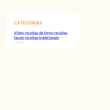
CATEGORIAS
Vídeo
receitas de forno
receitas
faceis
receitas tradicionais