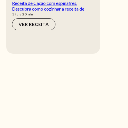
Receita de Cação com espinafres.
Descubra como cozinhar a receita de
hora
min
1
20
hora
min
VER RECEITA