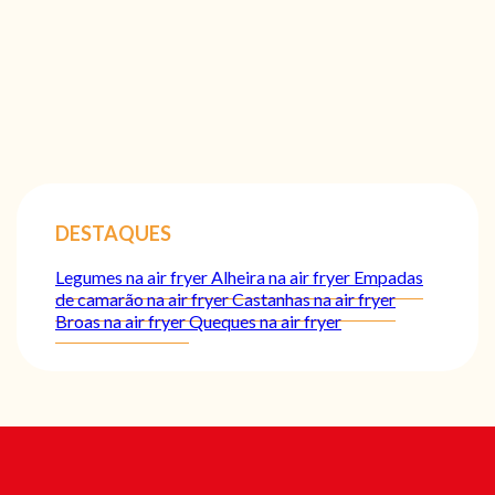
DESTAQUES
Legumes na air fryer
Alheira na air fryer
Empadas
de camarão na air fryer
Castanhas na air fryer
Broas na air fryer
Queques na air fryer