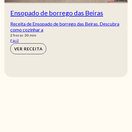
Ensopado de borrego das Beiras
Receita de Ensopado de borrego das Beiras. Descubra
como cozinhar a
horas
min
2
horas
30
min
Fácil
VER RECEITA