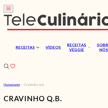
RECEITAS
SOBR
RECEITAS
VÍDEOS
VEGGIE
NÓ
Homepage
>
Cravinho q.b.
RECEITAS
CRAVINHO Q.B.
VÍDEOS