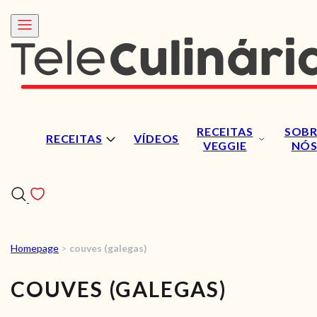
RECEITAS
SOBR
RECEITAS
VÍDEOS
VEGGIE
NÓ
Homepage
>
couves (galegas)
RECEITAS
COUVES (GALEGAS)
VÍDEOS