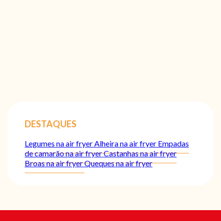
DESTAQUES
Legumes na air fryer
Alheira na air fryer
Empadas
de camarão na air fryer
Castanhas na air fryer
Broas na air fryer
Queques na air fryer