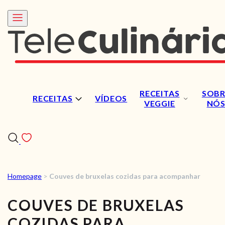
RECEITAS
SOBR
RECEITAS
VÍDEOS
VEGGIE
NÓ
Homepage
>
Couves de bruxelas cozidas para acompanhar
RECEITAS
COUVES DE BRUXELAS
VÍDEOS
COZIDAS PARA