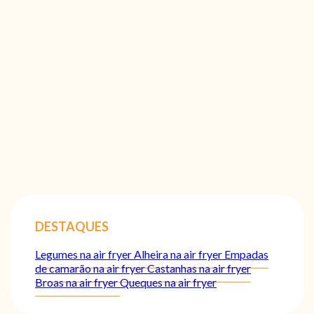
DESTAQUES
Legumes na air fryer
Alheira na air fryer
Empadas
de camarão na air fryer
Castanhas na air fryer
Broas na air fryer
Queques na air fryer