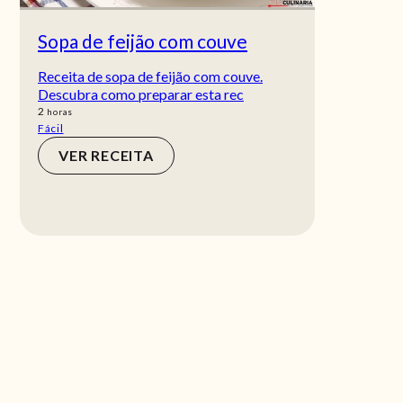
Sopa de feijão com couve
Receita de sopa de feijão com couve.
Descubra como preparar esta rec
horas
2
horas
Fácil
VER RECEITA