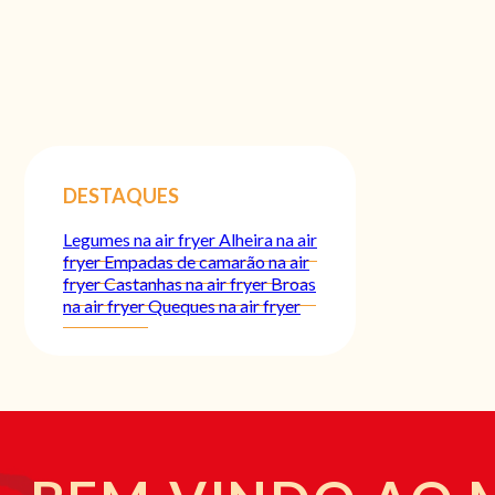
DESTAQUES
Legumes na air fryer
Alheira na air
fryer
Empadas de camarão na air
fryer
Castanhas na air fryer
Broas
na air fryer
Queques na air fryer