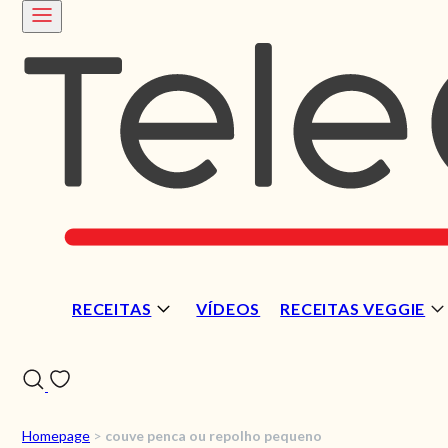
RECEITAS
VÍDEOS
RECEITAS VEGGIE
Homepage
>
couve penca ou repolho pequeno