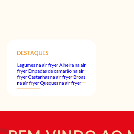
DESTAQUES
Legumes na air fryer
Alheira na air
fryer
Empadas de camarão na air
fryer
Castanhas na air fryer
Broas
na air fryer
Queques na air fryer