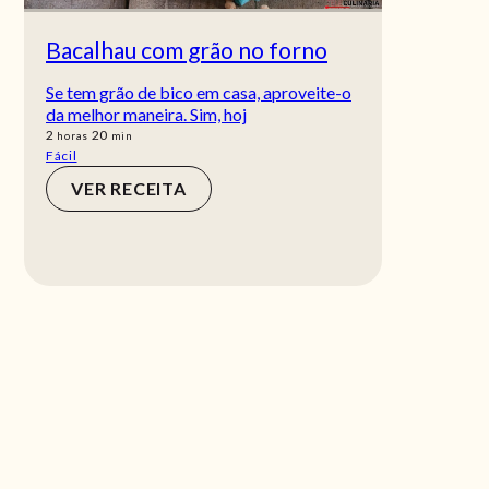
Bacalhau com grão no forno
Se tem grão de bico em casa, aproveite-o
da melhor maneira. Sim, hoj
horas
min
2
20
horas
min
Fácil
VER RECEITA