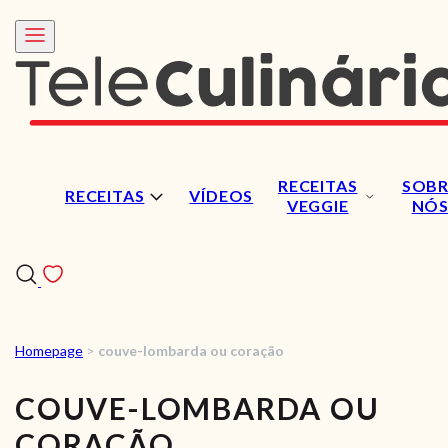
RECEITAS
SOBR
RECEITAS
VÍDEOS
VEGGIE
NÓ
Homepage
>
couve-lombarda ou coração
RECEITAS
COUVE-LOMBARDA OU
VÍDEOS
CORAÇÃO