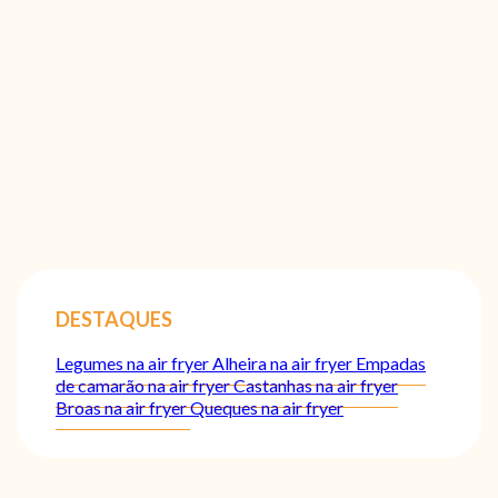
DESTAQUES
Legumes na air fryer
Alheira na air fryer
Empadas
de camarão na air fryer
Castanhas na air fryer
Broas na air fryer
Queques na air fryer