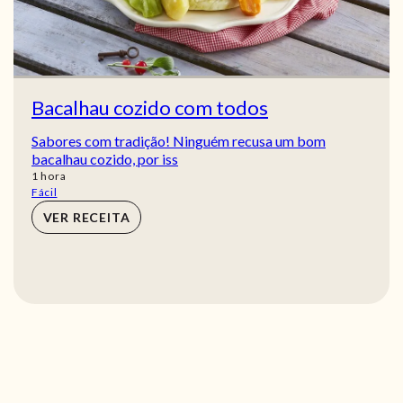
Bacalhau cozido com todos
Sabores com tradição! Ninguém recusa um bom
bacalhau cozido, por iss
hora
1
hora
Fácil
VER RECEITA