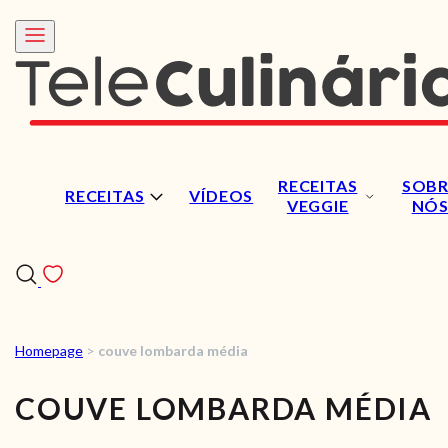
RECEITAS
SOBR
RECEITAS
VÍDEOS
VEGGIE
NÓ
Homepage
>
couve lombarda média
RECEITAS
COUVE LOMBARDA MÉDIA
VÍDEOS