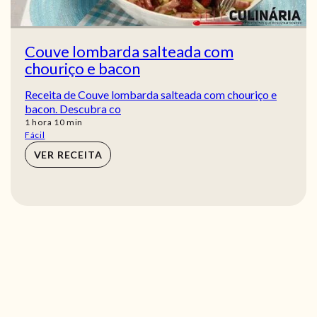
Couve lombarda salteada com
chouriço e bacon
Receita de Couve lombarda salteada com chouriço e
bacon. Descubra co
hora
min
1
hora
10
min
Fácil
VER RECEITA