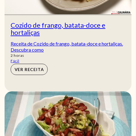
Cozido de frango, batata-doce e
hortaliças
Receita de Cozido de frango, batata-doce e hortaliças.
Descubra como
horas
2
horas
Fácil
VER RECEITA