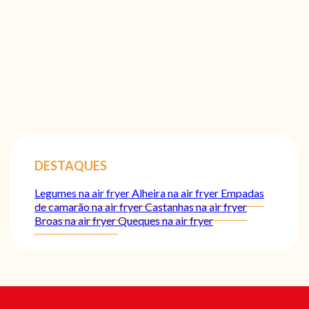
DESTAQUES
Legumes na air fryer
Alheira na air fryer
Empadas
de camarão na air fryer
Castanhas na air fryer
Broas na air fryer
Queques na air fryer