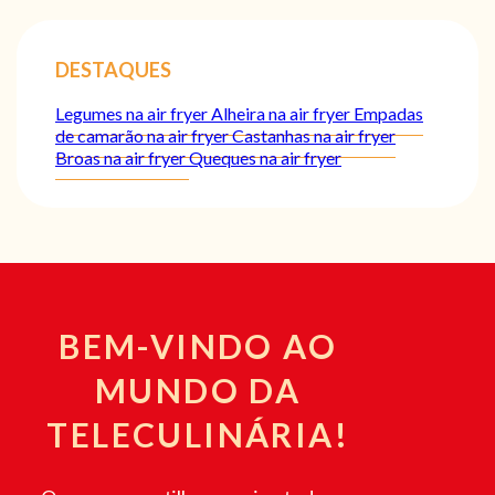
DESTAQUES
Legumes na air fryer
Alheira na air fryer
Empadas
de camarão na air fryer
Castanhas na air fryer
Broas na air fryer
Queques na air fryer
BEM-VINDO AO
MUNDO DA
TELECULINÁRIA!