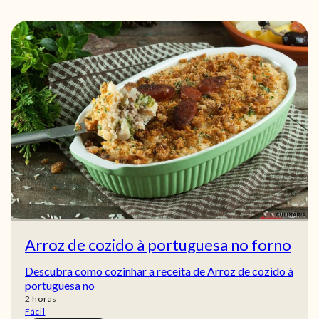
Arroz de cozido à portuguesa no forno
Descubra como cozinhar a receita de Arroz de cozido à
portuguesa no
horas
2
horas
Fácil