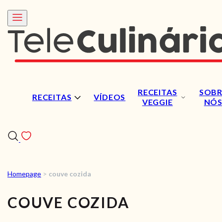
RECEITAS
SOBR
RECEITAS
VÍDEOS
VEGGIE
NÓ
Homepage
>
couve cozida
RECEITAS
COUVE COZIDA
VÍDEOS