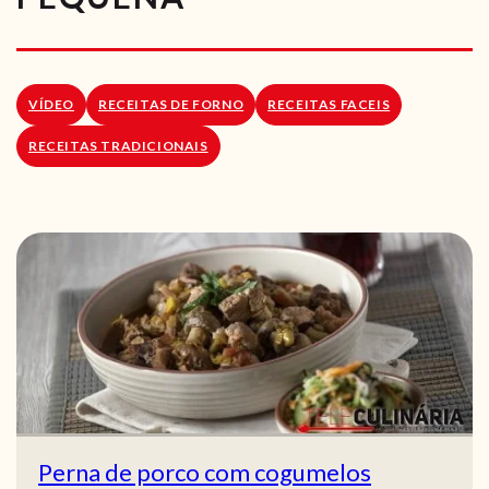
RECEITAS VEGGIE
SOBRE NÓS
VÍDEO
RECEITAS DE FORNO
RECEITAS FACEIS
LOJA ONLINE
RECEITAS TRADICIONAIS
BLOG
Perna de porco com cogumelos