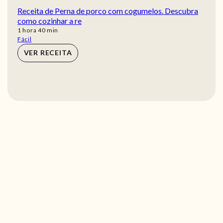
Receita de Perna de porco com cogumelos. Descubra
como cozinhar a re
hora
min
1
hora
40
min
Fácil
VER RECEITA