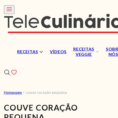
RECEITAS
SOBR
RECEITAS
VÍDEOS
VEGGIE
NÓ
Homepage
>
couve coração pequena
RECEITAS
COUVE CORAÇÃO
VÍDEOS
PEQUENA