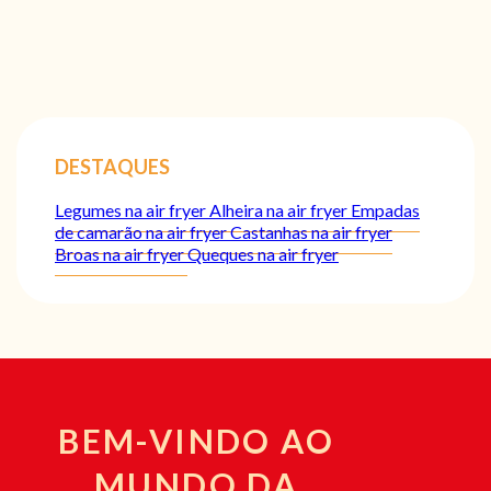
DESTAQUES
Legumes na air fryer
Alheira na air fryer
Empadas
de camarão na air fryer
Castanhas na air fryer
Broas na air fryer
Queques na air fryer
BEM-VINDO AO
MUNDO DA