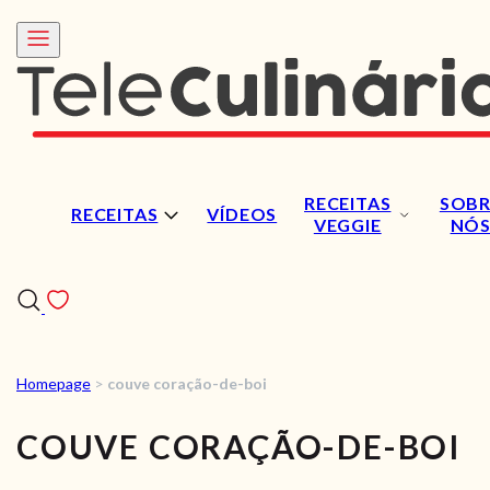
RECEITAS
SOBR
RECEITAS
VÍDEOS
VEGGIE
NÓ
Homepage
>
couve coração-de-boi
RECEITAS
COUVE CORAÇÃO-DE-BOI
VÍDEOS