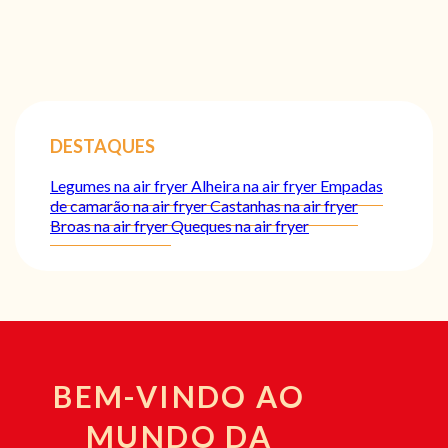
DESTAQUES
Legumes na air fryer
Alheira na air fryer
Empadas
de camarão na air fryer
Castanhas na air fryer
Broas na air fryer
Queques na air fryer
BEM-VINDO AO
MUNDO DA