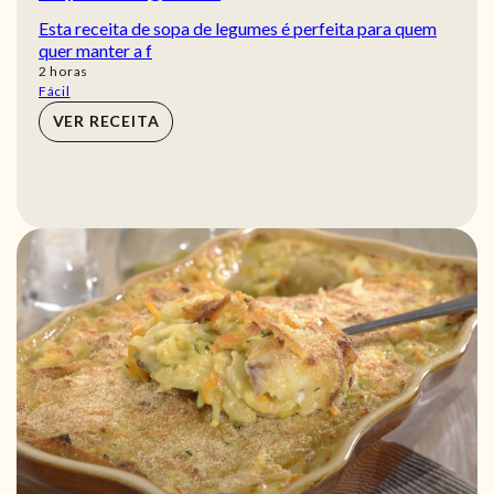
Esta receita de sopa de legumes é perfeita para quem
quer manter a f
horas
2
horas
Fácil
VER RECEITA