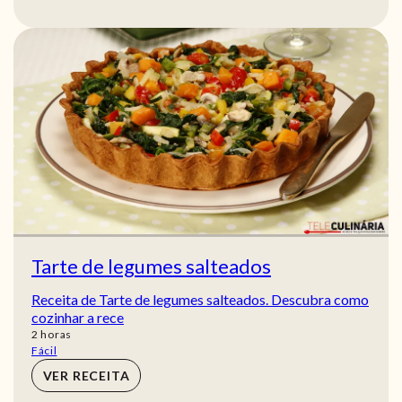
Tarte de legumes salteados
Receita de Tarte de legumes salteados. Descubra como
cozinhar a rece
horas
2
horas
Fácil
VER RECEITA