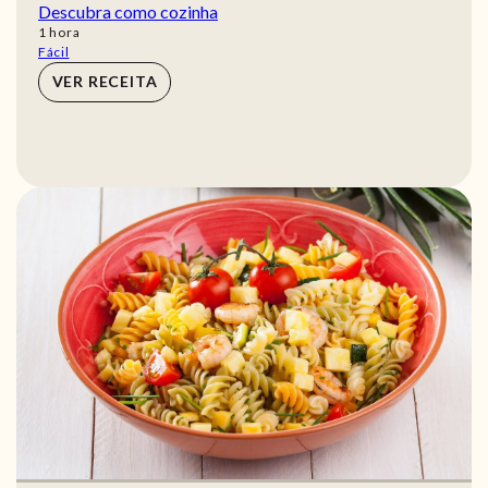
Descubra como cozinha
hora
1
hora
Fácil
VER RECEITA