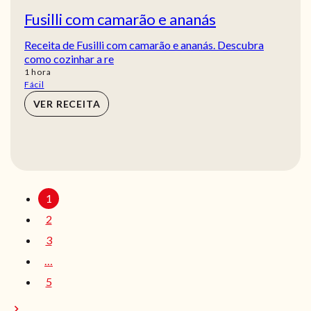
Fusilli com camarão e ananás
Receita de Fusilli com camarão e ananás. Descubra
como cozinhar a re
hora
1
hora
Fácil
VER RECEITA
1
2
3
…
5