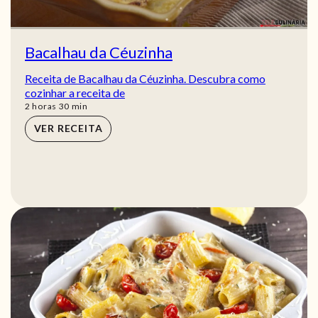
Bacalhau da Céuzinha
Receita de Bacalhau da Céuzinha. Descubra como
cozinhar a receita de
horas
min
2
horas
30
min
VER RECEITA