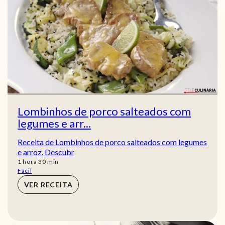
Lombinhos de porco salteados com
legumes e arr...
Receita de Lombinhos de porco salteados com legumes
e arroz. Descubr
hora
min
1
hora
30
min
Fácil
VER RECEITA