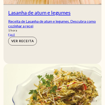
Lasanha de atum e legumes
Receita de Lasanha de atum e legumes. Descubra como
cozinhar a recei
hora
1
hora
Fácil
VER RECEITA