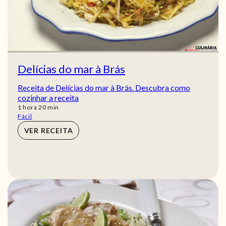
Delícias do mar à Brás
Receita de Delícias do mar à Brás. Descubra como
cozinhar a receita
hora
min
1
hora
20
min
Fácil
VER RECEITA