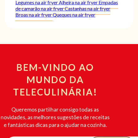
Legumes na air fryer
Alheira na air fryer
Empadas
de camarão na air fryer
Castanhas na air fryer
Broas na air fryer
Queques na air fryer
BEM-VINDO AO
MUNDO DA
TELECULINÁRIA!
Queremos partilhar consigo todas as
novidades, as melhores sugestões de receitas
e fantásticas dicas para o ajudar na cozinha.