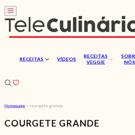
RECEITAS
SOBR
RECEITAS
VÍDEOS
VEGGIE
NÓ
Homepage
>
courgete grande
RECEITAS
COURGETE GRANDE
VÍDEOS