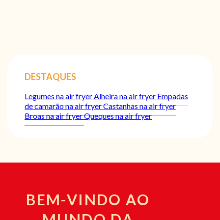
DESTAQUES
Legumes na air fryer
Alheira na air fryer
Empadas
de camarão na air fryer
Castanhas na air fryer
Broas na air fryer
Queques na air fryer
BEM-VINDO AO
MUNDO DA