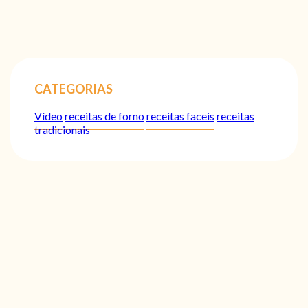
CATEGORIAS
Vídeo
receitas de forno
receitas faceis
receitas
tradicionais