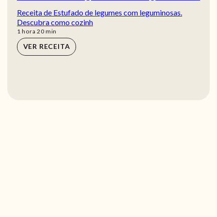
Receita de Estufado de legumes com leguminosas.
Descubra como cozinh
hora
min
1
hora
20
min
VER RECEITA