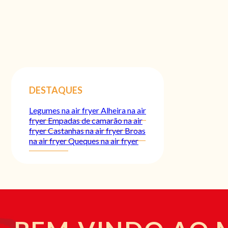
DESTAQUES
Legumes na air fryer
Alheira na air
fryer
Empadas de camarão na air
fryer
Castanhas na air fryer
Broas
na air fryer
Queques na air fryer