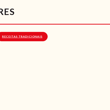
RECEITAS
RES
VÍDEOS
RECEITAS VEGGIE
RECEITAS TRADICIONAIS
SOBRE NÓS
LOJA ONLINE
BLOG