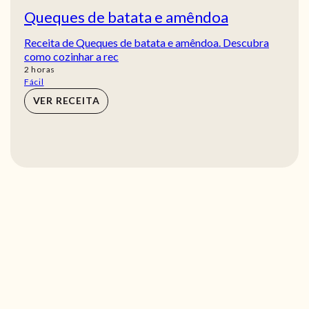
Queques de batata e amêndoa
Receita de Queques de batata e amêndoa. Descubra
como cozinhar a rec
horas
2
horas
Fácil
VER RECEITA