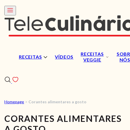
RECEITAS
SOBR
RECEITAS
VÍDEOS
VEGGIE
NÓ
Homepage
>
Corantes alimentares a gosto
RECEITAS
CORANTES ALIMENTARES
VÍDEOS
A GOSTO