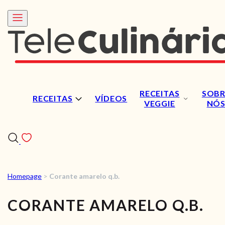
RECEITAS
SOBR
RECEITAS
VÍDEOS
VEGGIE
NÓ
Homepage
>
Corante amarelo q.b.
RECEITAS
CORANTE AMARELO Q.B.
VÍDEOS