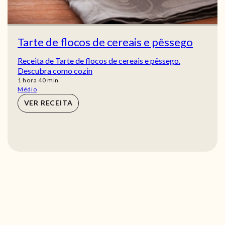
Tarte de flocos de cereais e pêssego
Receita de Tarte de flocos de cereais e pêssego.
Descubra como cozin
hora
min
1
hora
40
min
Médio
VER RECEITA