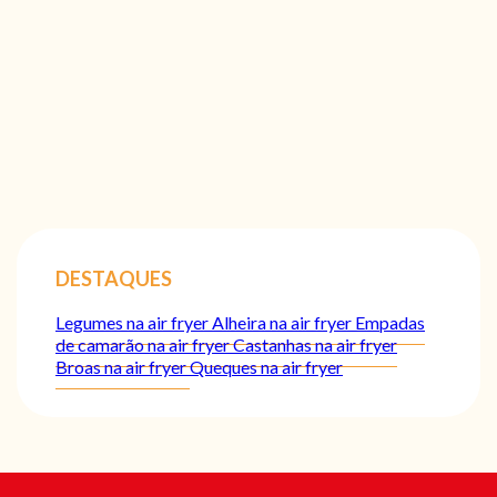
DESTAQUES
Legumes na air fryer
Alheira na air fryer
Empadas
de camarão na air fryer
Castanhas na air fryer
Broas na air fryer
Queques na air fryer