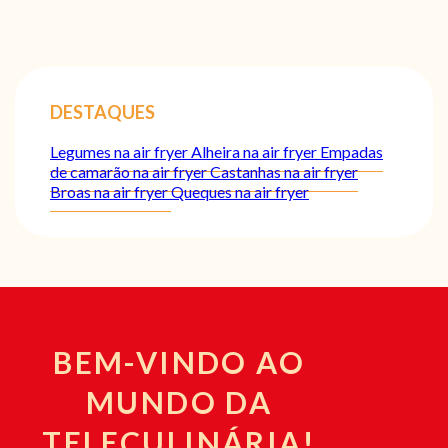
DESTAQUES
Legumes na air fryer
Alheira na air fryer
Empadas
de camarão na air fryer
Castanhas na air fryer
Broas na air fryer
Queques na air fryer
BEM-VINDO AO
MUNDO DA
TELECULINÁRIA!