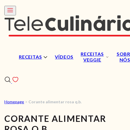
RECEITAS
SOBR
RECEITAS
VÍDEOS
VEGGIE
NÓ
Homepage
>
Corante alimentar rosa q.b.
RECEITAS
CORANTE ALIMENTAR
VÍDEOS
ROSA Q.B.