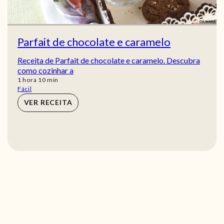
Parfait de chocolate e caramelo
Receita de Parfait de chocolate e caramelo. Descubra
como cozinhar a
hora
min
1
hora
10
min
Fácil
VER RECEITA