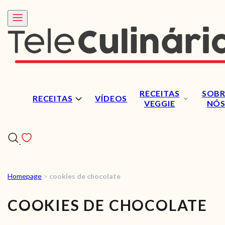
RECEITAS
SOBR
RECEITAS
VÍDEOS
VEGGIE
NÓ
Homepage
>
cookies de chocolate
RECEITAS
COOKIES DE CHOCOLATE
VÍDEOS