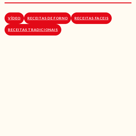
RECEITAS VEGGIE
SOBRE NÓS
VÍDEO
RECEITAS DE FORNO
RECEITAS FACEIS
RECEITAS TRADICIONAIS
LOJA ONLINE
BLOG