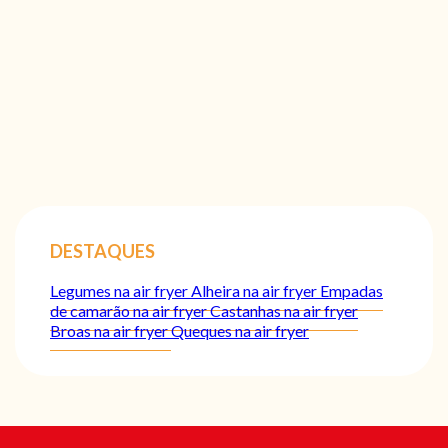
DESTAQUES
Legumes na air fryer
Alheira na air fryer
Empadas
de camarão na air fryer
Castanhas na air fryer
Broas na air fryer
Queques na air fryer