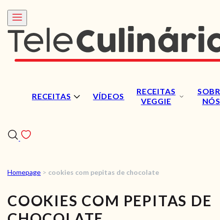
RECEITAS
SOBR
RECEITAS
VÍDEOS
VEGGIE
NÓ
Homepage
>
cookies com pepitas de chocolate
RECEITAS
COOKIES COM PEPITAS DE
VÍDEOS
CHOCOLATE