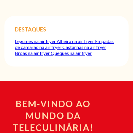
DESTAQUES
Legumes na air fryer
Alheira na air fryer
Empadas
de camarão na air fryer
Castanhas na air fryer
Broas na air fryer
Queques na air fryer
BEM-VINDO AO
MUNDO DA
TELECULINÁRIA!