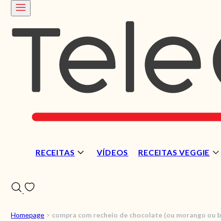
RECEITAS
VÍDEOS
RECEITAS VEGGIE
Homepage
>
compra com recheio de chocolate (ou morango ou b