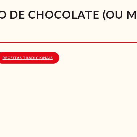
RECEITAS
O DE CHOCOLATE (OU 
VÍDEOS
RECEITAS VEGGIE
SOBRE NÓS
RECEITAS TRADICIONAIS
LOJA ONLINE
BLOG