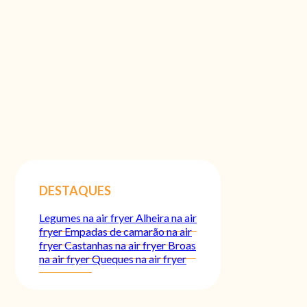
DESTAQUES
Legumes na air fryer
Alheira na air
fryer
Empadas de camarão na air
fryer
Castanhas na air fryer
Broas
na air fryer
Queques na air fryer