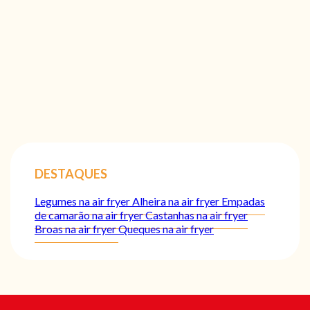
DESTAQUES
Legumes na air fryer
Alheira na air fryer
Empadas
de camarão na air fryer
Castanhas na air fryer
Broas na air fryer
Queques na air fryer