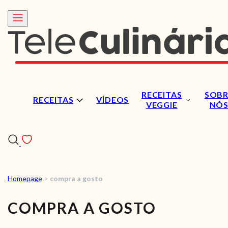
RECEITAS
SOBR
RECEITAS
VÍDEOS
VEGGIE
NÓ
Homepage
>
compra a gosto
RECEITAS
COMPRA A GOSTO
VÍDEOS