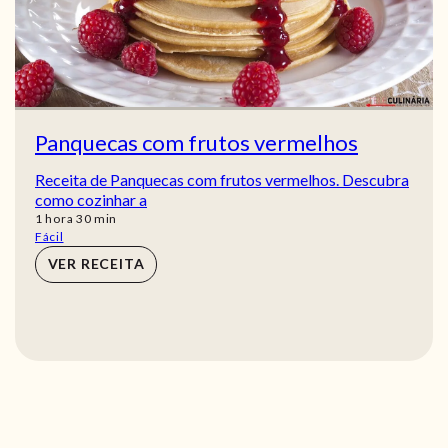
Panquecas com frutos vermelhos
Receita de Panquecas com frutos vermelhos. Descubra
como cozinhar a
hora
min
1
hora
30
min
Fácil
VER RECEITA