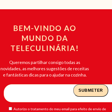
BEM-VINDO AO
MUNDO DA
TELECULINÁRIA!
Queremos partilhar consigo todas as
novidades, as melhores sugestões de receitas
e fantásticas dicas para o ajudar na cozinha.
Autorizo o tratamento do meu email para efeito de envio de