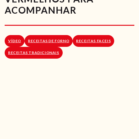
RECEITAS VEGGIE
ACOMPANHAR
SOBRE NÓS
LOJA ONLINE
VÍDEO
RECEITAS DE FORNO
RECEITAS FACEIS
BLOG
RECEITAS TRADICIONAIS