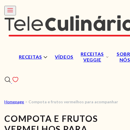
RECEITAS
SOBR
RECEITAS
VÍDEOS
VEGGIE
NÓ
Homepage
>
Compota e frutos vermelhos para acompanhar
RECEITAS
COMPOTA E FRUTOS
VÍDEOS
VERMELHOS PARA