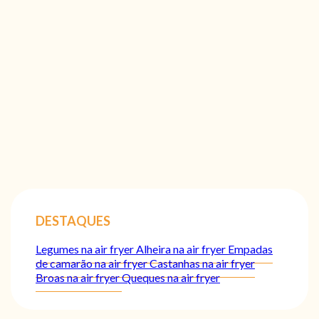
DESTAQUES
Legumes na air fryer
Alheira na air fryer
Empadas
de camarão na air fryer
Castanhas na air fryer
Broas na air fryer
Queques na air fryer