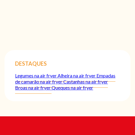
DESTAQUES
Legumes na air fryer
Alheira na air fryer
Empadas
de camarão na air fryer
Castanhas na air fryer
Broas na air fryer
Queques na air fryer