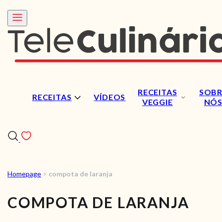
RECEITAS
SOBR
RECEITAS
VÍDEOS
VEGGIE
NÓ
Homepage
>
compota de laranja
RECEITAS
COMPOTA DE LARANJA
VÍDEOS