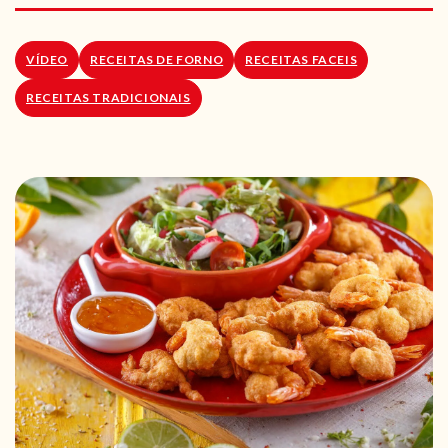
RECEITAS VEGGIE
SOBRE NÓS
VÍDEO
RECEITAS DE FORNO
RECEITAS FACEIS
RECEITAS TRADICIONAIS
LOJA ONLINE
BLOG