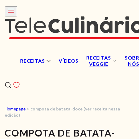
RECEITAS
SOBR
RECEITAS
VÍDEOS
VEGGIE
NÓ
Homepage
>
compota de batata-doce (ver receita nesta
RECEITAS
edição)
VÍDEOS
COMPOTA DE BATATA-