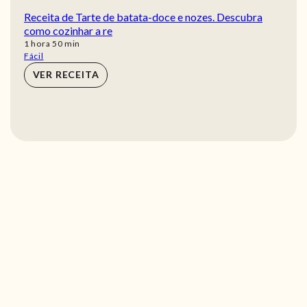
Receita de Tarte de batata-doce e nozes. Descubra
como cozinhar a re
hora
min
1
hora
50
min
Fácil
VER RECEITA