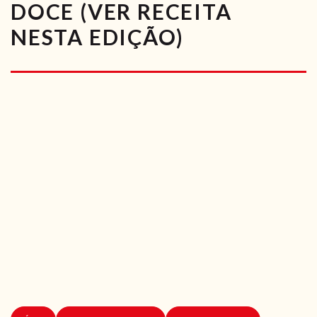
DOCE (VER RECEITA
RECEITAS VEGGIE
NESTA EDIÇÃO)
SOBRE NÓS
LOJA ONLINE
BLOG