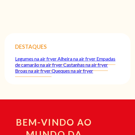
DESTAQUES
Legumes na air fryer
Alheira na air fryer
Empadas
de camarão na air fryer
Castanhas na air fryer
Broas na air fryer
Queques na air fryer
BEM-VINDO AO
MUNDO DA