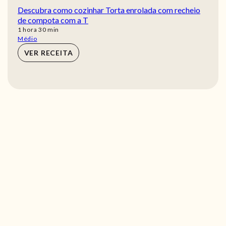
Descubra como cozinhar Torta enrolada com recheio
de compota com a T
hora
min
1
hora
30
min
Médio
VER RECEITA