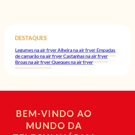
DESTAQUES
Legumes na air fryer
Alheira na air fryer
Empadas
de camarão na air fryer
Castanhas na air fryer
Broas na air fryer
Queques na air fryer
BEM-VINDO AO
MUNDO DA