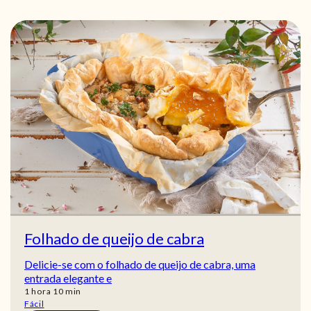
Folhado de queijo de cabra
Delicie-se com o folhado de queijo de cabra, uma
entrada elegante e
hora
min
1
hora
10
min
Fácil