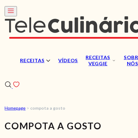
RECEITAS
SOBR
RECEITAS
VÍDEOS
VEGGIE
NÓ
Homepage
>
compota a gosto
RECEITAS
COMPOTA A GOSTO
VÍDEOS